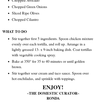
Chopped Avocado
Chopped Green Onions
Sliced Ripe Olives
Chopped Cilantro
WHAT TO DO
Stir together first 5 ingredients. Spoon chicken mixture
evenly over each tortilla, and roll up. Arrange in a
lightly greased 13- x 9-inch baking dish. Coat tortillas
with vegetable cooking spray.
Bake at 350° for 35 to 40 minutes or until golden
brown.
Stir together sour cream and taco sauce. Spoon over
hot enchiladas, and sprinkle with toppings.
ENJOY!
~THE DOMESTIC CURATOR~
RONDA